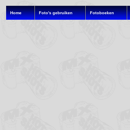
Home
Foto's gebruiken
Fotoboeken