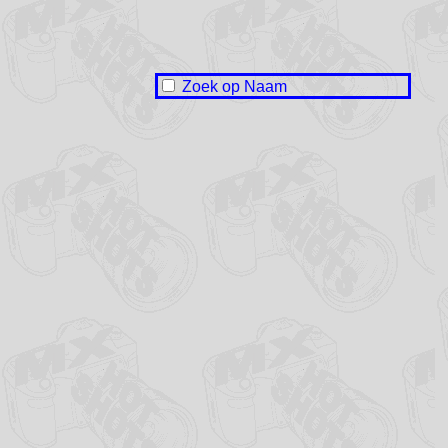
Zoek op Naam
Naam onbekend / No name
Jelmer de Boer
Liam Bos
Jesse Hazelhoff
Djaco Heeres
Oege de Jong
Mika Luchtmeijer
Jesse Meester
Hein Nicola
Marco Veensma
Jirina de Vries
Wiebren de Vries
Oane Wedzinga