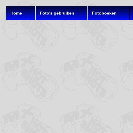
Home
Foto's gebruiken
Fotoboeken