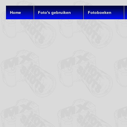
Home
Foto's gebruiken
Fotoboeken