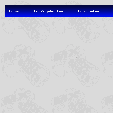
Home
Foto's gebruiken
Fotoboeken