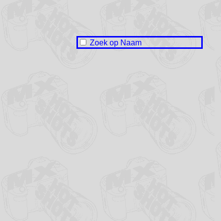
Zoek op Naam
Naam onbekend / No name
Benjamin Aal
Gwen Boon
Milow Onrust
Klaas-Jan Stobbe
Senna Stuifzand
Daan Teela