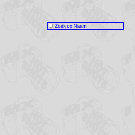
Zoek op Naam
Naam onbekend / No name
Joppe van Beckhoven
Liam Bos
Kevin van Dam
Rik Hazelhoff
Hjerre Holkema
Steven de Jong
Anne Koopmans
Wiebren Kraak
Max Meester
Jaap Nagelhout
Ronald Nicola
Bram Roorda
Geert-Jan Ruiter
Johnny Stobbe
Sipke Tjerkstra
Jelmer Waterlander