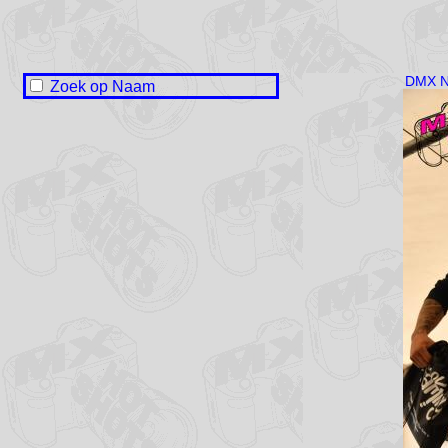
Zoek op Naam
Jeroen Achtien
Roan Boers
Eize Jan Drent
Guus Freriksen
Bern Monkel