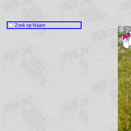
Zoek op Naam
Naam onbekend / No name
Jelke Baarda
Joute Bijlsma
Rik Jan de Boer
Ruben Ellens
Twan Groeneweg
Bern Monkel
Ward Monkel
Bram Muller
Jaap Nagelhout
Feiko Prosje
Youri Scholten
Cor Tot
Bastian Uninge
Sem Uninge
Meike Visser
Jelmer Waterlander
Co de Wit