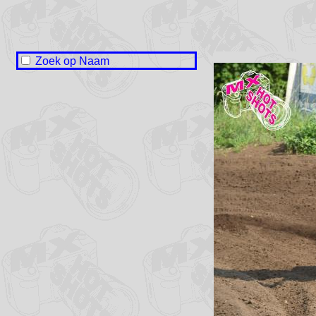
Zoek op Naam
Naam onbekend / No name
Sander van den Akker
Lieuwe Baarda
Jorn de Boer
Liam Bos
Jesse Hazelhoff
Djaco Heeres
Tommy Kruis
Jesse Meester
Hein Nicola
Damian Ophuis
Hidde van der Veen
Jirina de Vries
Wiebren de Vries