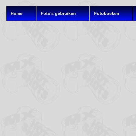
Home
Foto's gebruiken
Fotoboeken