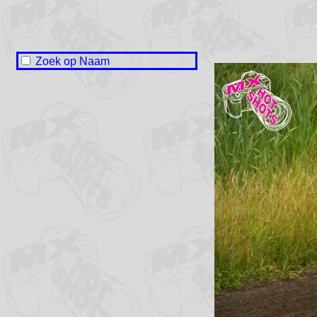
Zoek op Naam
Naam onbekend / No name
Mika Bekema
Arnaud de Booij
Durk Cuperus
Hidde Eijer
Olivier Faaij
Ywan Groeneveld
Wessel de Jong
Rudmer Koopmans
Dewi Nicola
Roan Nicola
Remco Pit
Finette Terpstra
Lukas Tjerkstra
Ruben Woort
Kevin Zandee
Harmen Zandstra