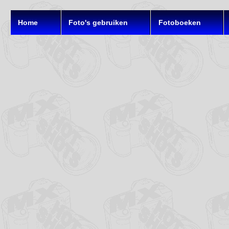
Home
Foto's gebruiken
Fotoboeken