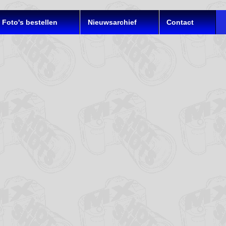
Foto's bestellen
Nieuwsarchief
Contact