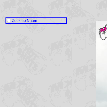
Zoek op Naam
Briyan Baaiman
Simme Bakker
Liam Booi
Guus Freriksen
Floris Gebben
Ilse Hoenson
Pascal Jongbloed
Levy Nijs
Mark Poorthuis
Milan Strijk
Jarno Terpstra