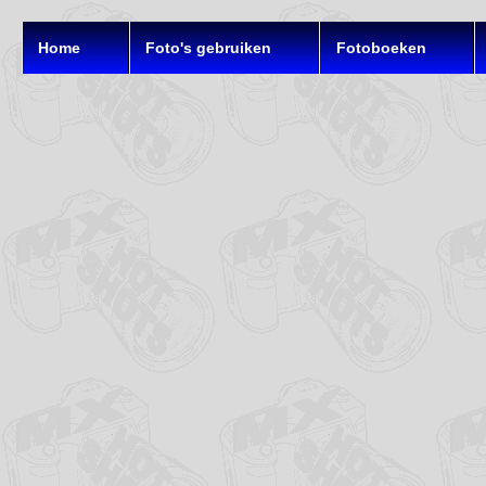
Home
Foto's gebruiken
Fotoboeken