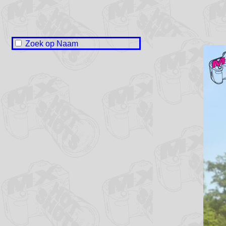
Zoek op Naam
Naam onbekend / No name
Sander Bakker
Christian Falkena
Niek Hoekstra
Lisa Holtrop
Erwin Huttema
Stan Huybregts
Dirk de Jong
Luciano Koenen
Sam Kuiper
Remco Muller
Tim van Schip
Jelmar Smink
Lukas Tjerkstra
Annelies Veensma
Marco Veensma
Jorn de Vries