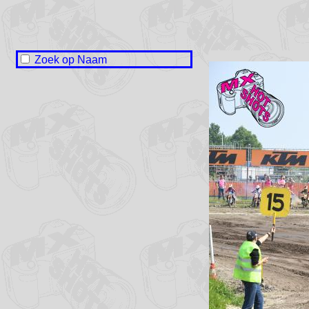
Zoek op Naam
Naam onbekend / No name
Joey ten Berge
Luca Boers
Yarah Dijck
Simon Doeve
Mika Gerrits
Wez Hilberts
Maaike Janssen
Jelmar Koeling
Mathieu Soer
Mike Visser
Tygo de Vries
Tian Wichertjes
Silvie Wolters