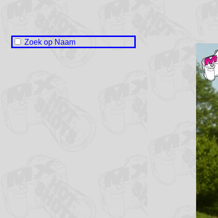
Zoek op Naam
Naam onbekend / No name
Christian Falkena
Dione Flobbe
Tim Hoeksma
Jeffrey Kramer
Max Schulz
Jelmar Smink
Luuk Smink
Annelies Veensma