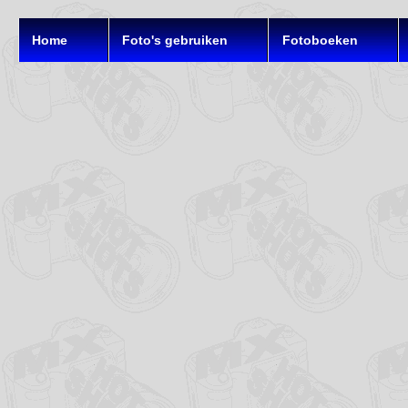
Home
Foto's gebruiken
Fotoboeken