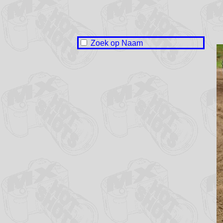
Zoek op Naam
Jelke Baarda
Thijs Bulten
Jammy Cornil
Jan van Dijk
Kees van Dijk
Jarno Duineveld
Michel Hoenson
Jonny Karst
Donny de Koster
Reggy de Koster
Remi Krap
Max Meester
Tim Münchhofen
Berend de Ruiter
Bjorn Wisman
Ryan Witlox