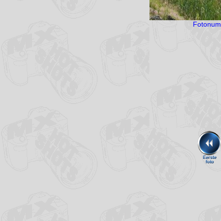
Vera Wehkamp
Anouk Wildeboer