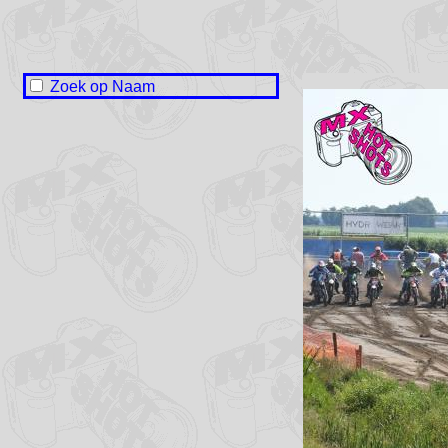
Zoek op Naam
Naam onbekend / No name
Vera Boertien
Romy Davids
Larissa Elema
Angela Huisman
Natasja Huisman
Talitha Esmé de Jong
Susette Kampinga
Demi Lageman
Audrey Louwes
Tessa de Olde
Maria van Raalte
Cailin Ruig
Bodine van der Sluis
Lynn Snoek
Larissa van der Velde
Amber Vos
Kyra Wassenaar