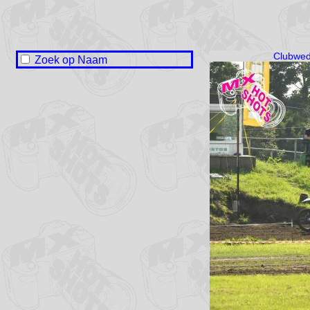
Zoek op Naam
Naam onbekend / No name
Jelke Baarda
Rolf Booi
Jan van Dijk
Kees van Dijk
Benny de Groot
Sytze Hilleger
Steven de Jong
André Minnema
Ronald Nicola
Dirk Tjitse Rijpkema
Geert-Jan Ruiter
Johnny Stobbe
Jacob Walinga
Jelmer Waterlander
Kevin Zandee