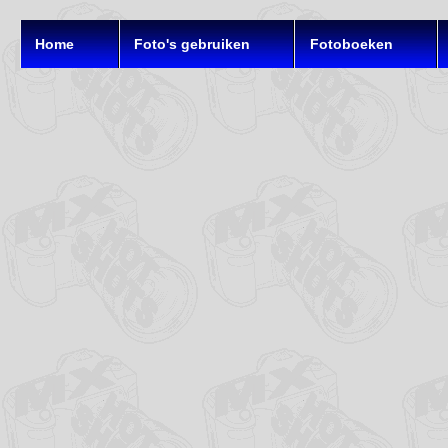
Home
Foto's gebruiken
Fotoboeken