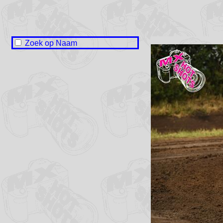
Zoek op Naam
Ralf Bakker
Mitchel Bruurs
Kyra Evers
Liam Fial
Wolf Friese
Niels Hoeksma
Pascal de Lange
Duko Neuteboom
Roan Nicola
Liam Profijt
Lennart Riewe