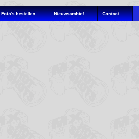
Foto's bestellen
Nieuwsarchief
Contact