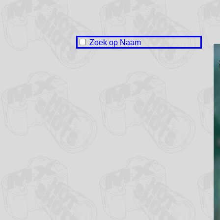
Zoek op Naam
Jesse den Boer
Thijs van den Bogaard
Scott van den Boomen
Iza van Delft
Tygo Doldersum
Tom van Grinsven
Damian Heerschop
Jayjay Huijbers
Brett Kastelijn
Daan Lucius
Marselina Mertens
Liam Peeters
Lennart Riewe
Tyn van Tilburg
Gijs van Veen
Kyan Vermeer
Joppe Verschoor
Mads van der Weide