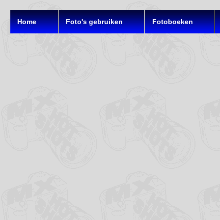
Home
Foto's gebruiken
Fotoboeken