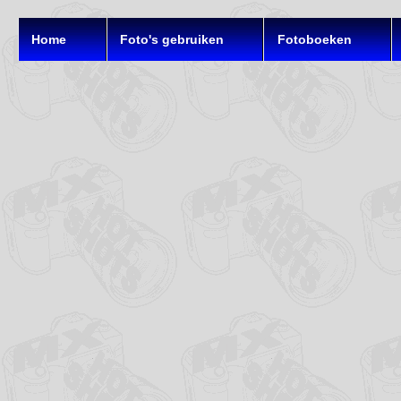
Home
Foto's gebruiken
Fotoboeken