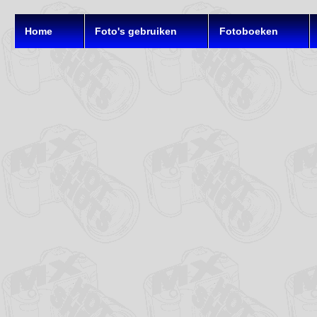
Home
Foto's gebruiken
Fotoboeken