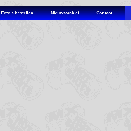
Foto's bestellen
Nieuwsarchief
Contact