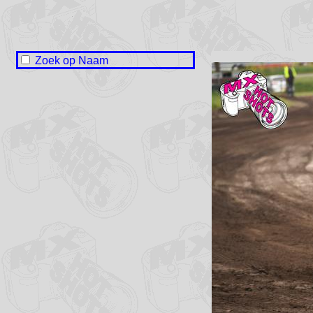
Zoek op Naam
Naam onbekend / No name
Lieuwe Baarda
Wilco Baarda
Wiebe Bakker
Demy Bekema
Jelmer de Boer
Jarno Bosma
Michelle Dijkman
Geke Elzinga
Nino Fernandes
Ywan Groeneveld
Gert van de Heide
Andries Homans
Bas Homans
Gert Homans
Gerrit van der Horn
Jacco de Jong
Wessel de Jong