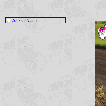
Zoek op Naam
Bram Bernsen
Levi Buurmeijer
Jace Darwinkel
Vince Hilbink
Sörn de Jong
Luciano Koenen
Jur Loohuis
Junior Mulder
Hymke Plantinga
Bas Ratering
Jesse Stolk
Leviy van Veen
Vin Voorwinden Veenstra
Fedde Wouters