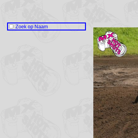
Zoek op Naam
Naam onbekend / No name
Jeroen Achtien
Enne Alta
Jilles Bakker
Gijs Brongers
Jos Brouwer
Ruben Eisen
Gerrit Hendriks
Klaas Hofstede
Leon Huisman
Levy Nijs
Frank Roeles
Geert-Jan Ruiter
Alex van der Veen
Jelmer Waterlander
Menno van der Zee