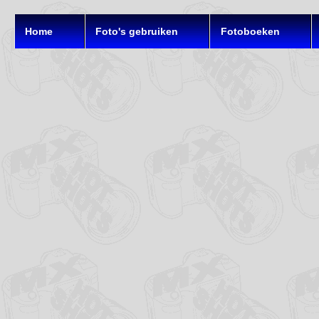
Home
Foto's gebruiken
Fotoboeken